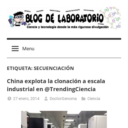
Skip
to
content
Blog
Avances
científicos,
de
Menu
Tutoriales,
Tecnología
Laboratorio
y
ETIQUETA:
SECUENCIACIÓN
Ocio
desde
China explota la clonación a escala
un
industrial en @TrendingCiencia
Laboratorio
de
27 enero, 2014
DoctorGenoma
Ciencia
Biología
Molecular