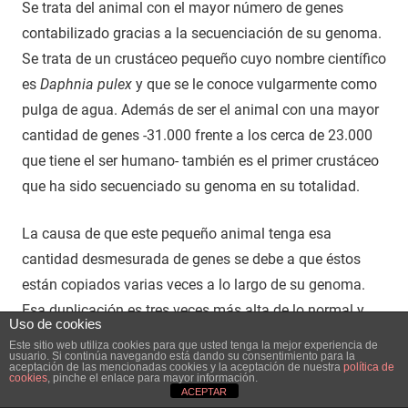
Se trata del animal con el mayor número de genes
contabilizado gracias a la secuenciación de su genoma.
Se trata de un crustáceo pequeño cuyo nombre científico
es
Daphnia pulex
y que se le conoce vulgarmente como
pulga de agua. Además de ser el animal con una mayor
cantidad de genes -31.000 frente a los cerca de 23.000
que tiene el ser humano- también es el primer crustáceo
que ha sido secuenciado su genoma en su totalidad.
La causa de que este pequeño animal tenga esa
cantidad desmesurada de genes se debe a que éstos
están copiados varias veces a lo largo de su genoma.
Esa duplicación es tres veces más alta de lo normal y
Uso de cookies
supone un 30% más que lo que sucede en nuestro
Este sitio web utiliza cookies para que usted tenga la mejor experiencia de
usuario. Si continúa navegando está dando su consentimiento para la
genoma.
aceptación de las mencionadas cookies y la aceptación de nuestra
política de
cookies
, pinche el enlace para mayor información.
Existe una web asociada a la investigación genómica
ACEPTAR