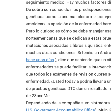
seguimiento médico. Hay muchos factores dis
De sobra son conocidos las predisposiciones
genéticos como la anemia falciforme, por eje
«moldear» la aparición de la enfermedad hered
Pero lo curioso es cómo se debe manejar es
norteamericanas que se dedican a estas pru
mutaciones asociadas a fibrosis quística, en
muchas otras condiciones. Si tenéis un Andro
hace unos días
.), dice que sabiendo que un n
enfermedades se puede facilitar la intervenci
que todos los exámenes de revisión cubren s
enfermedad. «Usted todavía podría llevar a u
de pruebas genéticas DTC dan un resultado n
de 23andMe.
Dependiendo de la compañía suministradora de
U.S. Goverment Accountability Office
). Muin 