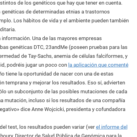
tintos de los genéticos que hay que tener en cuenta.
 genéticas de determinadas etnias a trastornos
mplo. Los hábitos de vida y el ambiente pueden también
itaria.
a información. Una de las mayores empresas
ebas genéticas DTC, 23andMe (poseen pruebas para las
fermedad de Tay-Sachs, anemia de células falciformes, y
id, podréis jugar un poco con
la aplicación que comenté
iño tiene la oportunidad de nacer con una de estas
ón temprana y mejorar los resultados. Eso sí, advierten
ólo un subconjunto de las posibles mutaciones de cada
na mutación, incluso si los resultados de una compañía
egativo» dice Anne Wojcicki, presidenta y cofundadora
l test, los resultados pueden variar (ver
el informe del
Khoury, Director de Salud Pública de Genómica para la