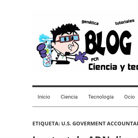
Skip
to
content
Blog
Avances
científicos,
de
Tutoriales,
Inicio
Ciencia
Tecnología
Ocio
Tecnología
y
Laboratorio
Ocio
ETIQUETA:
U.S. GOVERMENT ACCOUNTAB
desde
un