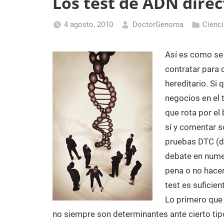
Los test de ADN dire
Laboratorio
de
4 agosto, 2010
DoctorGenoma
Cienci
Biología
Molecular
Así es como se
contratar para
hereditario. Si
negocios en el t
que rota por el
sí y comentar 
pruebas DTC (d
debate en nume
pena o no hacer
test es suficien
Lo primero que 
no siempre son determinantes ante cierto ti