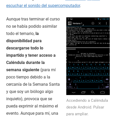
escuchar el sonido del supercomputador
.
Aunque tras terminar el curso
no se había podido asimilar
todo el temario,
la
disponibilidad para
descargarse todo lo
impartido y tener acceso a
Caléndula durante la
semana siguiente
(para mí
poco tiempo debido a la
cercanía de la Semana Santa
y que soy un biólogo algo
inquieto), provoca que se
Accediendo a Caléndula
pueda exprimir al máximo el
desde Android. Pulsar
evento. Aunque para mí, una
para ampliar.