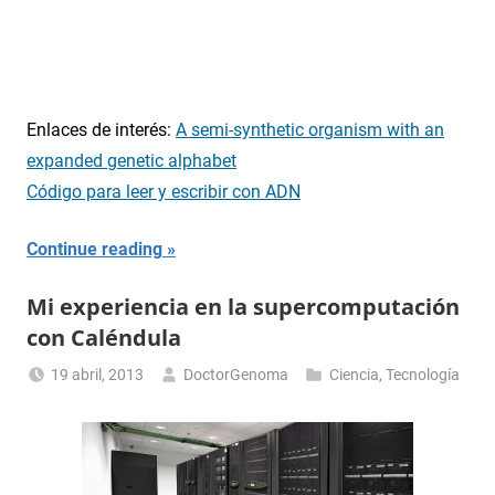
Enlaces de interés:
A semi-synthetic organism with an
expanded genetic alphabet
Código para leer y escribir con ADN
Continue reading
Mi experiencia en la supercomputación
con Caléndula
19 abril, 2013
DoctorGenoma
Ciencia
,
Tecnología