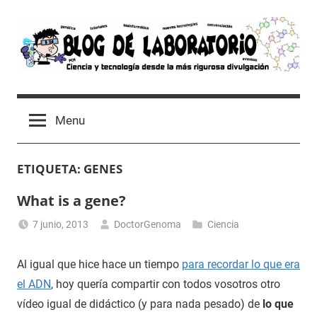
Skip
to
content
Blog
Avances
científicos,
de
Menu
Tutoriales,
Tecnología
Laboratorio
y
ETIQUETA:
GENES
Ocio
desde
What is a gene?
un
Laboratorio
7 junio, 2013
DoctorGenoma
Ciencia
de
Biología
Al igual que hice hace un tiempo
para recordar lo que era
Molecular
el ADN
, hoy quería compartir con todos vosotros otro
vídeo igual de didáctico (y para nada pesado) de
lo que