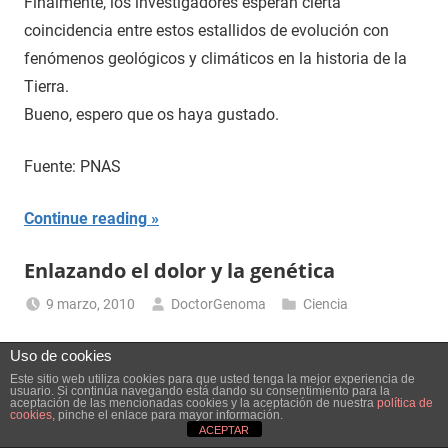
Finalmente, los investigadores esperan cierta
coincidencia entre estos estallidos de evolución con
fenómenos geológicos y climáticos en la historia de la
Tierra.
Bueno, espero que os haya gustado.
Fuente: PNAS
Continue reading
Enlazando el dolor y la genética
9 marzo, 2010
DoctorGenoma
Ciencia
Uso de cookies
Los genes de nuevo tienen que ver con algo que nos
Este sitio web utiliza cookies para que usted tenga la mejor experiencia de
asusta: el dolor. Los investigadores dirigidos por el
usuario. Si continúa navegando está dando su consentimiento para la
aceptación de las mencionadas cookies y la aceptación de nuestra
política de
genetista clínico Geoffrey Woods, del Instituto
cookies
, pinche el enlace para mayor información.
ACEPTAR
Cambridge de Investigación Médica del Reino Unido,