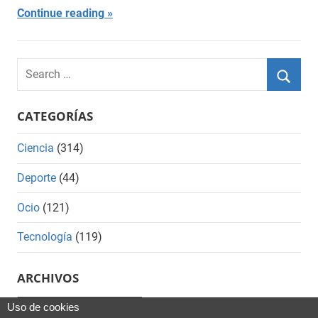
Continue reading
Search
for:
Searc
CATEGORÍAS
Ciencia
(314)
Deporte
(44)
Ocio
(121)
Tecnología
(119)
ARCHIVOS
Archivos
Uso de cookies