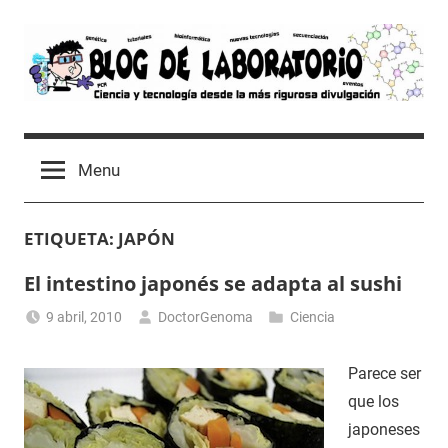
Skip
to
content
Blog
Avances
científicos,
de
Menu
Tutoriales,
Tecnología
Laboratorio
y
ETIQUETA:
JAPÓN
Ocio
desde
El intestino japonés se adapta al sushi
un
Laboratorio
9 abril, 2010
DoctorGenoma
Ciencia
de
Biología
Parece ser
Molecular
que los
japoneses